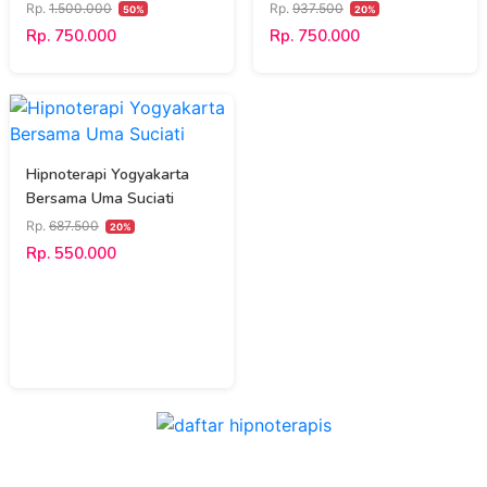
M.Pd., CHt., CI., CT.NNLP
Murdwiyono
Rp.
1.500.000
Rp.
937.500
50%
20%
Rp. 750.000
Rp. 750.000
Hipnoterapi Yogyakarta
Bersama Uma Suciati
Rp.
687.500
20%
Rp. 550.000