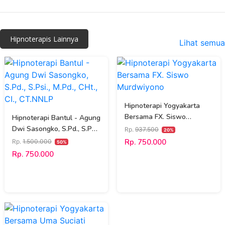
Hipnoterapis Lainnya
Lihat semua
Hipnoterapi Yogyakarta
Bersama FX. Siswo
Hipnoterapi Bantul - Agung
Murdwiyono
Dwi Sasongko, S.Pd., S.Psi.,
Rp.
937.500
20%
M.Pd., CHt., CI., CT.NNLP
Rp. 750.000
Rp.
1.500.000
50%
Rp. 750.000