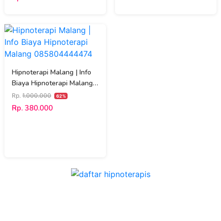
Hipnoterapi Malang | Info
Biaya Hipnoterapi Malang
085804444474
Rp.
1.000.000
62%
Rp. 380.000