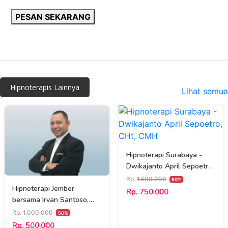
PESAN SEKARANG
Hipnoterapis Lainnya
Lihat semua
Hipnoterapi Surabaya -
Dwikajanto April Sepoetro,
CHt, CMH
Rp.
1.500.000
50%
Hipnoterapi Jember
Rp. 750.000
bersama Irvan Santoso,
S.Pd., Cht., NLP
Rp.
1.000.000
50%
Rp. 500.000