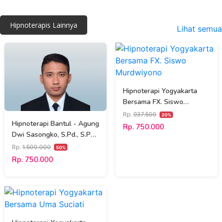
Hipnoterapis Lainnya
Lihat semua
Hipnoterapi Yogyakarta
Bersama FX. Siswo
Murdwiyono
Rp.
937.500
20%
Hipnoterapi Bantul - Agung
Rp. 750.000
Dwi Sasongko, S.Pd., S.Psi.,
M.Pd., CHt., CI., CT.NNLP
Rp.
1.500.000
50%
Rp. 750.000