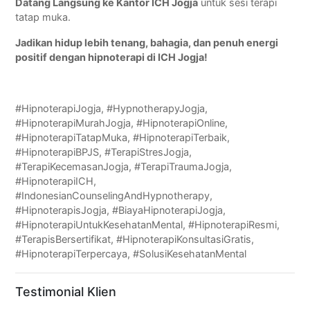
Datang Langsung ke Kantor ICH Jogja
untuk sesi terapi
tatap muka.
Jadikan hidup lebih tenang, bahagia, dan penuh energi
positif dengan hipnoterapi di ICH Jogja!
#HipnoterapiJogja, #HypnotherapyJogja,
#HipnoterapiMurahJogja, #HipnoterapiOnline,
#HipnoterapiTatapMuka, #HipnoterapiTerbaik,
#HipnoterapiBPJS, #TerapiStresJogja,
#TerapiKecemasanJogja, #TerapiTraumaJogja,
#HipnoterapiICH,
#IndonesianCounselingAndHypnotherapy,
#HipnoterapisJogja, #BiayaHipnoterapiJogja,
#HipnoterapiUntukKesehatanMental, #HipnoterapiResmi,
#TerapisBersertifikat, #HipnoterapiKonsultasiGratis,
#HipnoterapiTerpercaya, #SolusiKesehatanMental
Testimonial Klien